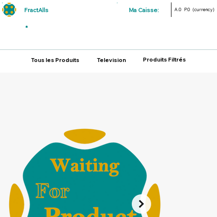
FractAlls
Ma Caisse:
A.0
P.0
(currency)
Produits Filtrés
Tous les Produits
Television