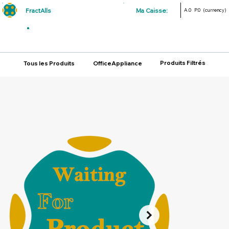
FractAlls
Ma Caisse:
A.0
P.0
(currency)
Produits Filtrés
Tous les Produits
OfficeAppliance