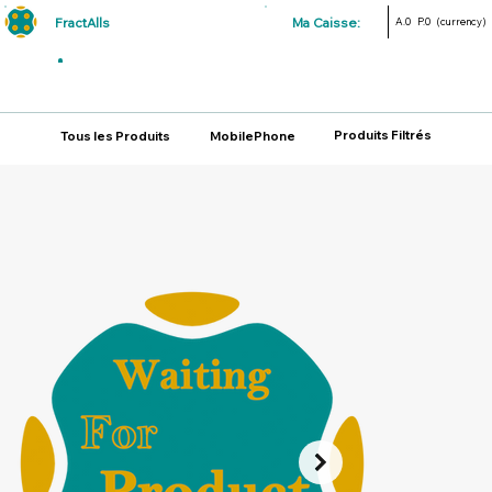
FractAlls
Ma Caisse:
A.0
P.0
(currency)
Produits Filtrés
Tous les Produits
MobilePhone