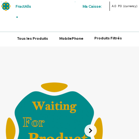
FractAlls
Ma Caisse:
A.0
P.0
(currency)
Produits Filtrés
Tous les Produits
MobilePhone