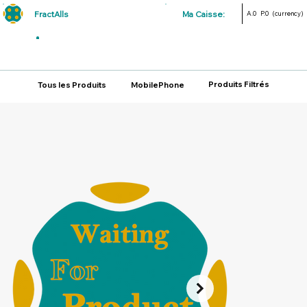
FractAlls
Ma Caisse:
A.0
P.0
(currency)
Produits Filtrés
Tous les Produits
MobilePhone