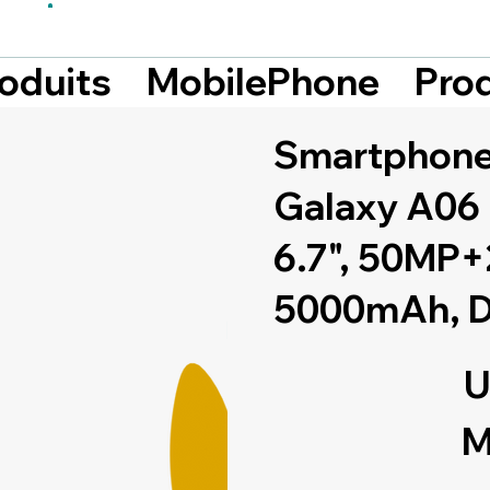
Prod
roduits
MobilePhone
Smartphon
Galaxy A06
6.7", 50MP
5000mAh, D
U
M