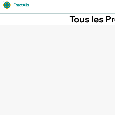
FractAlls
Tous les P