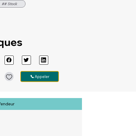
## Stock
iques
Appeler
Vendeur