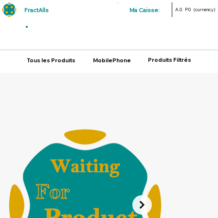
FractAlls
Ma Caisse:
A.0
P.0
(currency)
Produits Filtrés
Tous les Produits
MobilePhone