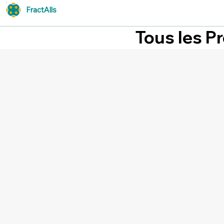
FractAlls
Tous les P