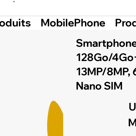
Prod
roduits
MobilePhone
Smartphone
128Go/4Go+
13MP/8MP, 
Nano SIM
U
M