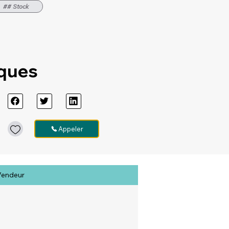
## Stock
iques
Appeler
Vendeur