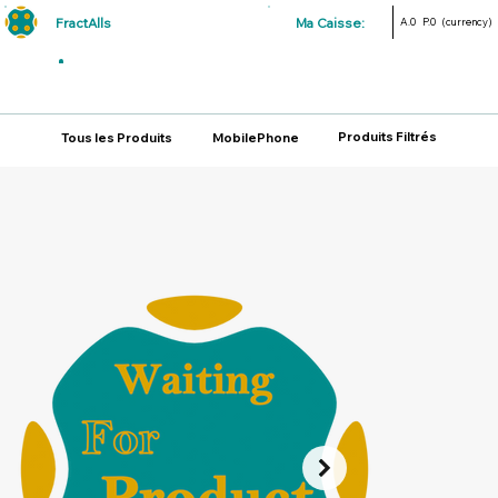
FractAlls
Ma Caisse:
A.0
P.0
(currency)
Produits Filtrés
Tous les Produits
MobilePhone