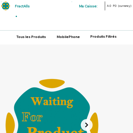
FractAlls
Ma Caisse:
A.0
P.0
(currency)
Produits Filtrés
Tous les Produits
MobilePhone