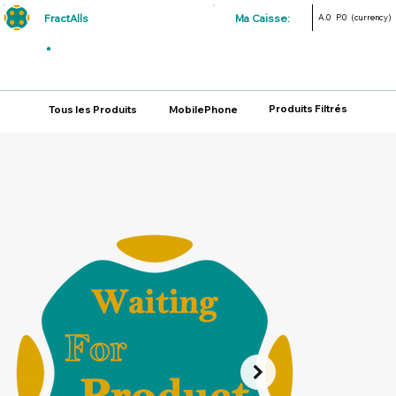
FractAlls
Ma Caisse:
A.0
P.0
(currency)
Produits Filtrés
Tous les Produits
MobilePhone