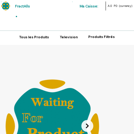
FractAlls
Ma Caisse:
A.0
P.0
(currency)
Produits Filtrés
Tous les Produits
Television