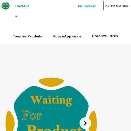
FractAlls
Ma Caisse:
A.0
P.0
(currency)
Produits Filtrés
Tous les Produits
HouseAppliance