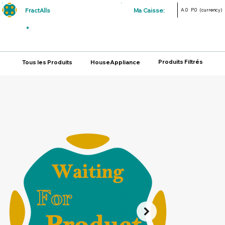
FractAlls
Ma Caisse:
A.0
P.0
(currency)
Produits Filtrés
Tous les Produits
HouseAppliance