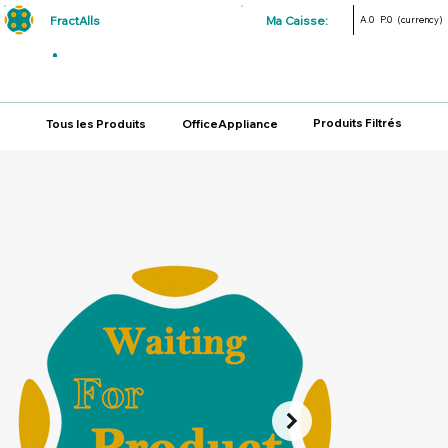
FractAlls
Ma Caisse:
A.0
P.0
(currency)
Produits Filtrés
Tous les Produits
OfficeAppliance