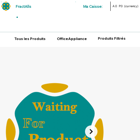
FractAlls
Ma Caisse:
A.0
P.0
(currency)
Produits Filtrés
Tous les Produits
OfficeAppliance