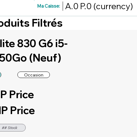
A.0
P.0
(currency)
Ma Caisse:
oduits Filtrés
ite 830 G6 i5-
250Go (Neuf)
Occasion
P Price
P Price
## Stock