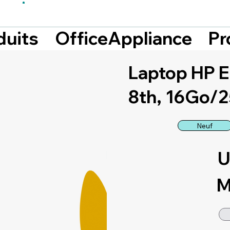
Pr
duits
OfficeAppliance
Laptop HP El
8th, 16Go/
Neuf
U
M