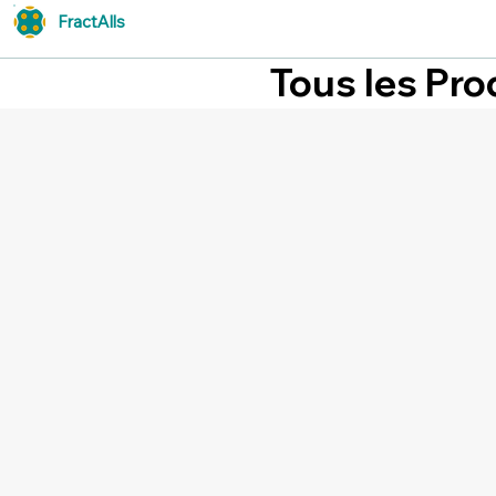
FractAlls
Tous les Pro