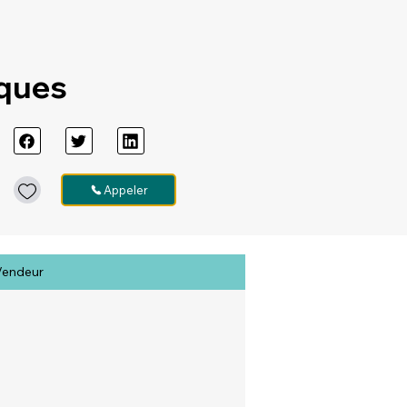
iques
Appeler
Vendeur