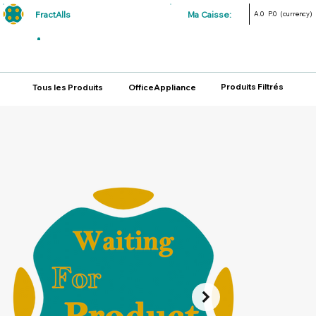
FractAlls
Ma Caisse:
A.0
P.0
(currency)
Produits Filtrés
Tous les Produits
OfficeAppliance