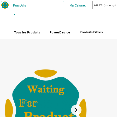
FractAlls
Ma Caisse:
A.0
P.0
(currency)
Produits Filtrés
Tous les Produits
PowerDevice