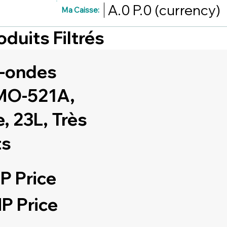
A.0
P.0
(currency)
Ma Caisse:
oduits Filtrés
o-ondes
O-521A,
e, 23L, Très
ts
P Price
P Price