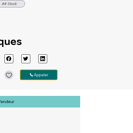
## Stock
iques
Appeler
Vendeur