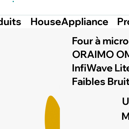
Pr
duits
HouseAppliance
Four à micr
ORAIMO OM
InfiWave Lit
Faibles Brui
U
M