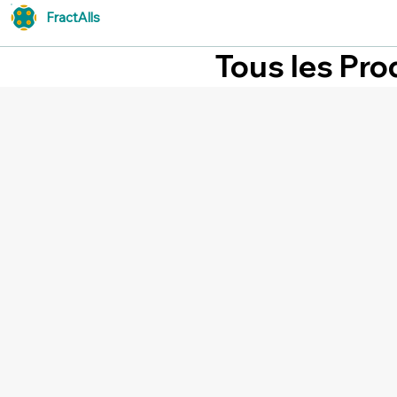
FractAlls
Tous les Pro