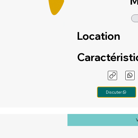
M
Location
Caractérist
Discuter