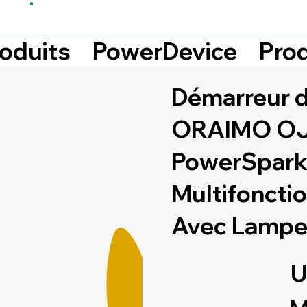
Prod
roduits
PowerDevice
Démarreur d
ORAIMO OJ
PowerSpark
Multifonctio
Avec Lampe
U