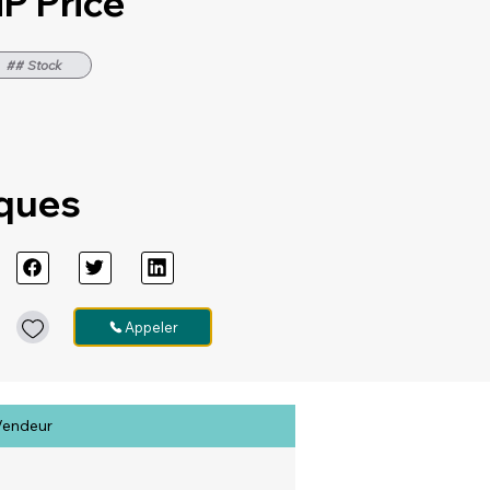
P Price
## Stock
iques
Appeler
Vendeur