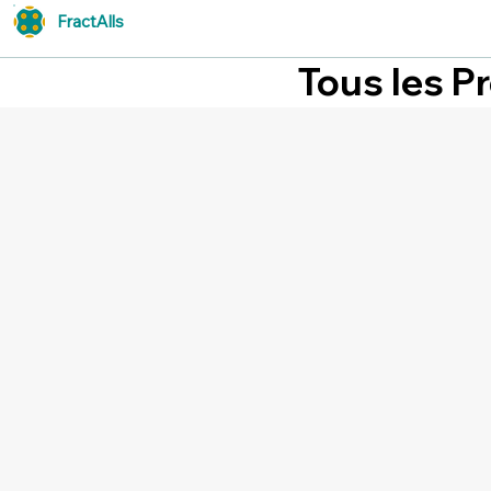
FractAlls
Tous les P