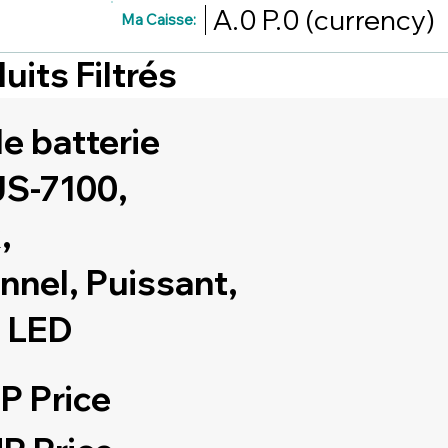
A.0
P.0
(currency)
Ma Caisse:
uits Filtrés
e batterie
S-7100,
,
nnel, Puissant,
 LED
P Price