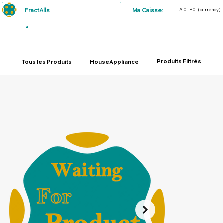
FractAlls
Ma Caisse:
A.0
P.0
(currency)
Produits Filtrés
Tous les Produits
HouseAppliance