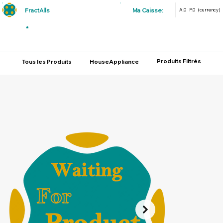
FractAlls
Ma Caisse:
A.0
P.0
(currency)
Produits Filtrés
Tous les Produits
HouseAppliance