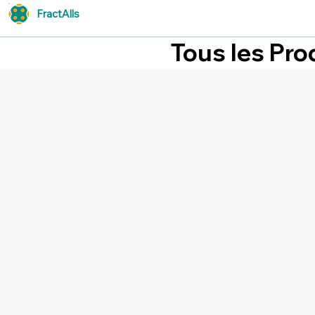
FractAlls
Tous les Pro