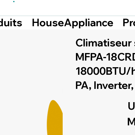
Pr
duits
HouseAppliance
Climatiseur
MFPA-18CR
18000BTU/h 
PA, Inverter
U
M