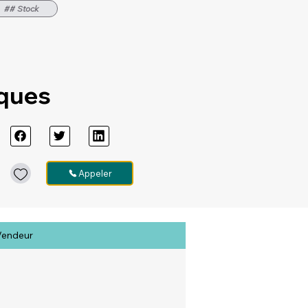
## Stock
iques
Appeler
Vendeur