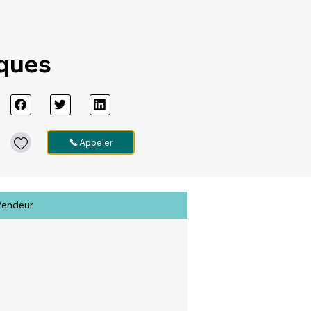
iques
Appeler
Vendeur