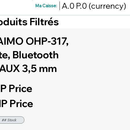
A.0
P.0
(currency)
Ma Caisse:
oduits Filtrés
IMO OHP-317,
e, Bluetooth
e AUX 3,5 mm
P Price
P Price
## Stock