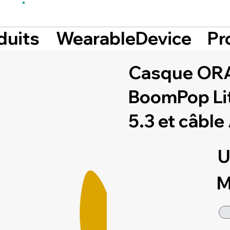
Pr
duits
WearableDevice
Casque ORA
BoomPop Lit
5.3 et câbl
U
M