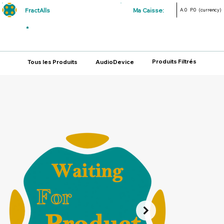
FractAlls
Ma Caisse:
A.0
P.0
(currency)
Produits Filtrés
Tous les Produits
AudioDevice